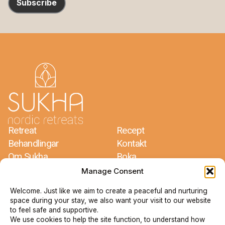
Subscribe
Retreat
Recept
Behandlingar
Kontakt
Om Sukha
Boka
Meditationer
Regler & Villkor
Manage Consent
Welcome. Just like we aim to create a peaceful and nurturing
Sukha Nordic Retreats
space during your stay, we also want your visit to our website
Jacco Dros & Mariëlle Glorie
to feel safe and supportive.
Bergdalen 1
We use cookies to help the site function, to understand how