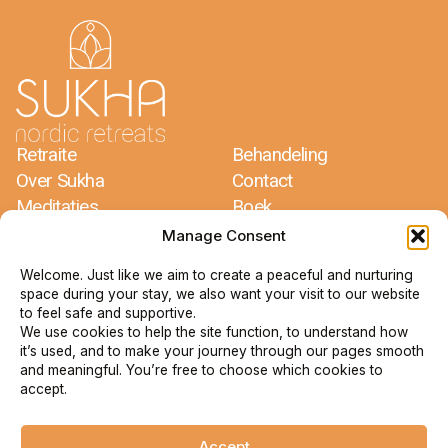
Retraite
Behandeling
Over Sukha
Contact
Meditaties
Boek
Recepten
Reisvoorwaarden
Manage Consent
Welcome. Just like we aim to create a peaceful and nurturing
Sukha Nordic Retreats
space during your stay, we also want your visit to our website
Jacco Dros & Mariëlle Glorie
to feel safe and supportive.
Bergdalen 1
We use cookies to help the site function, to understand how
67193 Arvika
it’s used, and to make your journey through our pages smooth
Zweden
and meaningful. You’re free to choose which cookies to
accept.
+46 73 735 79 09
info@sukha.se
Accept