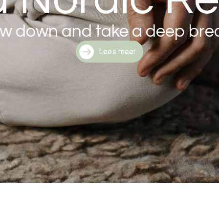
w down and take a deep bre
Lees meer