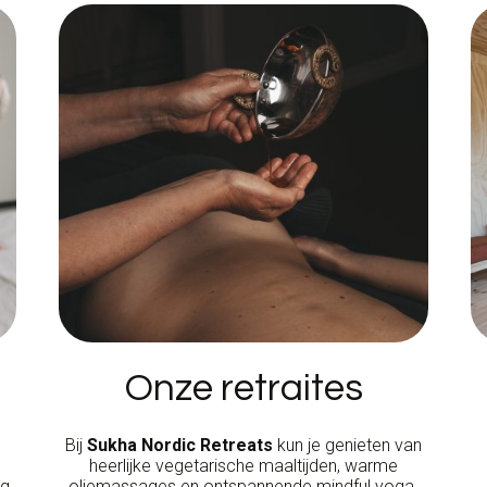
Onze retraites
Bij
Sukha Nordic Retreats
kun je genieten van
heerlijke vegetarische maaltijden, warme
eg
oliemassages en ontspannende mindful yoga.