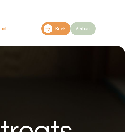
tact
Boek
Verhuur
treats