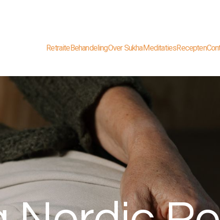
Retraite
Behandeling
Over Sukha
Meditaties
Recepten
Con
 Nordic Re