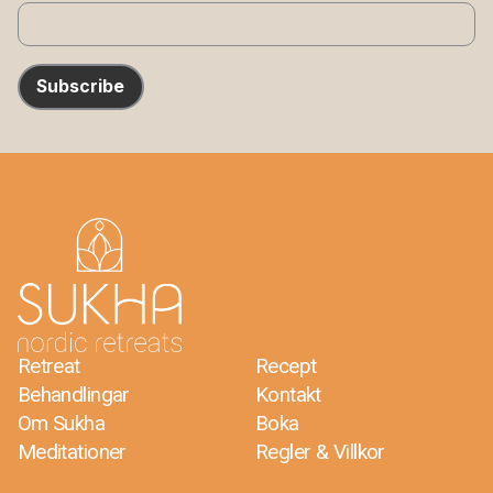
Subscribe
Retreat
Recept
Behandlingar
Kontakt
Om Sukha
Boka
Meditationer
Regler & Villkor