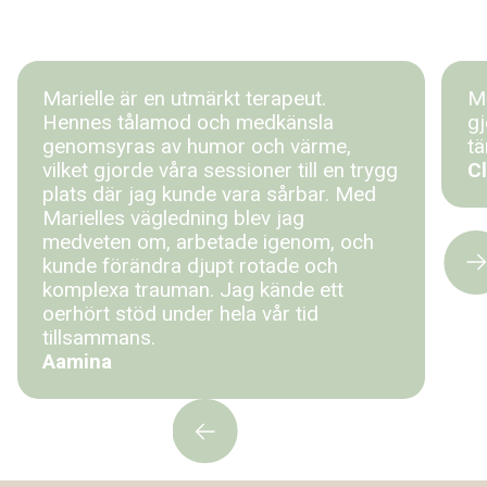
Marielle är en utmärkt terapeut.
Mi
Hennes tålamod och medkänsla
gj
genomsyras av humor och värme,
tä
vilket gjorde våra sessioner till en trygg
Cl
plats där jag kunde vara sårbar. Med
Marielles vägledning blev jag
medveten om, arbetade igenom, och
kunde förändra djupt rotade och
komplexa trauman. Jag kände ett
oerhört stöd under hela vår tid
tillsammans.
Aamina