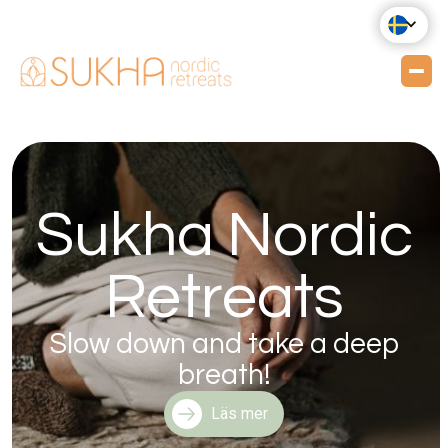
Sukha Nordic
Retreats
Slow down and take a deep
breath!
Läs mer