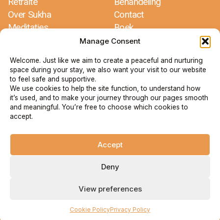
Retraite
Behandeling
Over Sukha
Contact
Meditaties
Boek
Recepten
Reisvoorwaarden
Manage Consent
Welcome. Just like we aim to create a peaceful and nurturing
Sukha Nordic Retreats
space during your stay, we also want your visit to our website
Jacco Dros & Mariëlle Glorie
to feel safe and supportive.
Bergdalen 1
We use cookies to help the site function, to understand how
67193 Arvika
it’s used, and to make your journey through our pages smooth
Zweden
and meaningful. You’re free to choose which cookies to
accept.
+46 73 735 79 09
info@sukha.se
Accept
Deny
View preferences
Cookie Policy
Privacy Policy