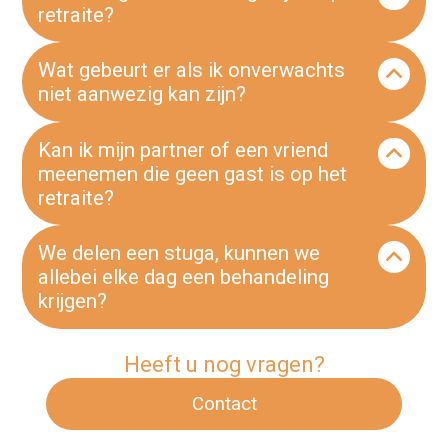
retraite?
We ontvangen maximaal 4 gasten per retraite.
Wat gebeurt er als ik onverwachts
niet aanwezig kan zijn?
Als je onverwachts niet kunt komen, gelden
Kan ik mijn partner of een vriend
onze
. Je hebt ook de
annuleringsregels
meenemen die geen gast is op het
mogelijkheid om een annuleringsverzekering of
retraite?
reisverzekering af te sluiten. Het is wel mogelijk
om iemand anders te laten komen in jouw
plaats.
Dit is zeker mogelijk. Hou er rekening mee dat
We delen een stuga, kunnen we
je verblijf dan waarschijnlijk meer een vakantie
allebei elke dag een behandeling
wordt, en minder een retraite.
krijgen?
Dit hangt af van de totale bezetting en we
Heeft u nog vragen?
kunnen dit niet van tevoren beloven, maar we
kunnen het natuurlijk ter plaatse bekijken.
Contact